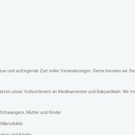
eue und aufregende Zeit voller Veränderungen. Gerne beraten wir Si
ätzen unser Vollsortiment an Medikamenten und Babyartikeln. Wir mö
r Schwangere, Mütter und Kinder
illprodukte
abys und Kinder