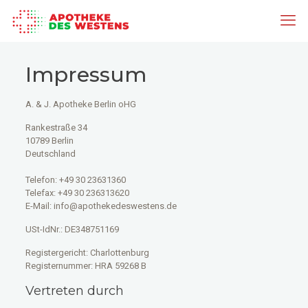
Impressum
A. & J. Apotheke Berlin oHG
Rankestraße 34
10789 Berlin
Deutschland
Telefon: +49 30 23631360
Telefax: +49 30 236313620
E-Mail: info@apothekedeswestens.de
USt-IdNr.: DE348751169
Registergericht: Charlottenburg
Registernummer: HRA 59268 B
Vertreten durch