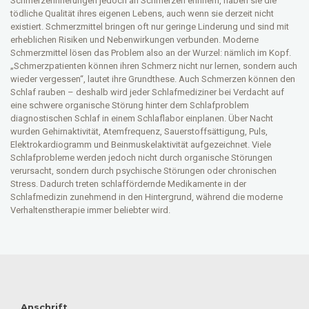
Schmerzerinnerungen jedoch an Schmerzen erinnern, haben sie die
tödliche Qualität ihres eigenen Lebens, auch wenn sie derzeit nicht
existiert. Schmerzmittel bringen oft nur geringe Linderung und sind mit
erheblichen Risiken und Nebenwirkungen verbunden. Moderne
Schmerzmittel lösen das Problem also an der Wurzel: nämlich im Kopf.
„Schmerzpatienten können ihren Schmerz nicht nur lernen, sondern auch
wieder vergessen“, lautet ihre Grundthese. Auch Schmerzen können den
Schlaf rauben – deshalb wird jeder Schlafmediziner bei Verdacht auf
eine schwere organische Störung hinter dem Schlafproblem
diagnostischen Schlaf in einem Schlaflabor einplanen. Über Nacht
wurden Gehirnaktivität, Atemfrequenz, Sauerstoffsättigung, Puls,
Elektrokardiogramm und Beinmuskelaktivität aufgezeichnet. Viele
Schlafprobleme werden jedoch nicht durch organische Störungen
verursacht, sondern durch psychische Störungen oder chronischen
Stress. Dadurch treten schlaffördernde Medikamente in der
Schlafmedizin zunehmend in den Hintergrund, während die moderne
Verhaltenstherapie immer beliebter wird.
Anschrift